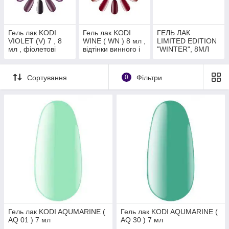
Гель лак KODI
Гель лак KODI
ГЕЛЬ ЛАК
VIOLET (V) 7 , 8
WINE ( WN ) 8 мл ,
LIMITED EDITION
мл , фіолетові
відтінки винного і
"WINTER", 8МЛ
відтінки.
бордового
кольору.
Сортування
0
Фільтри
Гель лак KODI AQUMARINE (
Гель лак KODI AQUMARINE (
AQ 01 ) 7 мл
AQ 30 ) 7 мл