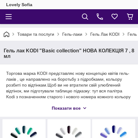
Lovely Sofia
Товари та послуги
Гель-лаки
Гель Лак KODI
Гель
Гель лак KODI "Basic collection" НОВА КОЛЕКЦІЯ 7 , 8
мл
Торгова марка KODI представляє нову концепцію квітів гель-
лаків , це направлено на боротьбу з підробками, кольору
розбиті по відтінкам.Щоб ви не втратили свій улюблений
відтінок, ми підготували таблицю підказку: тут вся палітра
Kodi з позначенням старого і нового номера кожного кольору
↓ Дивіться внизу сторінки.
Показати все