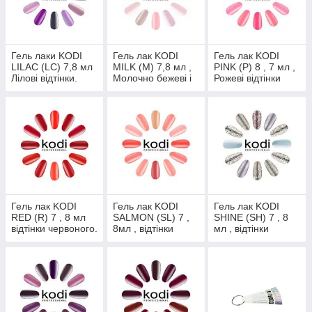
Гель лаки KODI
Гель лак KODI
Гель лак KODI
LILAC (LC) 7,8 мл
MILK (M) 7,8 мл ,
PINK (P) 8 , 7 мл ,
Лілові відтінки.
Молочно бежеві і
Рожеві відтінки
молочно рожеві
відтінки.
Гель лак KODI
Гель лак KODI
Гель лак KODI
RED (R) 7 , 8 мл
SALMON (SL) 7 ,
SHINE (SH) 7 , 8
відтінки червоного.
8мл , відтінки
мл , відтінки
лососевого.
блискіток.