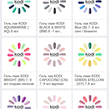
Гель лак KODI
Гель-лаки KODI
Гель лак KODI
AQUAMARINE (
BLACK & WHITE
Blue (B) 7, 8 мл
AQ) 8 мл
(BW) 8 -7 мл ,
сині і блакитні
Аквамариново -
Білий і чорний
відтінки
бірюзові відтінки
відтінок
Гель лаки KODI
Гель лак KODI
Гель-лаки KODI
BRIGHT (BR) 7, 8
CAPUCCINO (CN)
GREEN &YELLOW
мл яскраві неонові
7, 8 мл відтінки
, (GY) 7,8 мл
відтінки
капучино і кави.
Жовті і зелені
відтінки.