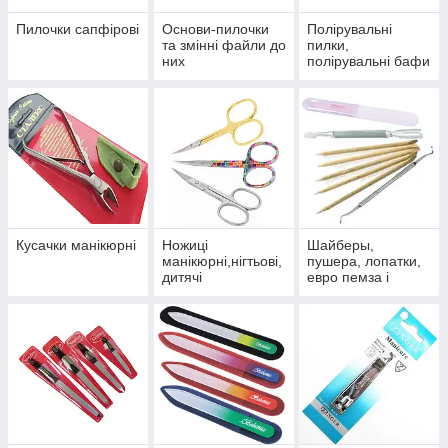
Пилочки сапфірові
Основи-пилочки
Полірувальні
та змінні файли до
пилки,
них
полірувальні бафи
полірувальники та
дерев'яні палички
Кусачки манікюрні
Ножиці
Шайберы,
манікюрні,нігтьові,
пушера, лопатки,
дитячі
евро пемза і
апельсинові
палички