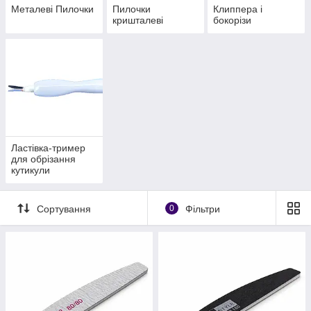
Металеві Пилочки
Пилочки
Клиппера і
кришталеві
бокорізи
Ластівка-тример
для обрізання
кутикули
Сортування
0
Фільтри