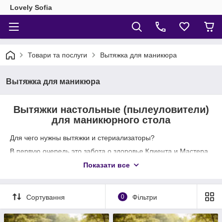
Lovely Sofia
Товари та послуги
Вытяжка для маникюра
Вытяжка для маникюра
Вытяжки настольные (пылеуловители)
для маникюрного стола
Для чего нужны вытяжки и стериализаторы?
В первую очередь это забота о здоровье Клиента и Мастера.
После процедуры наращивания ногтей или маникюра в
Показати все
кабинете остается много частичек ногтей и кожи, и мелкая
пыль. Все это находится в воздухе. Этим вынуждены дышать
и сам мастер в течение всего дня, и его клиенты.
Сортування
0
Фільтри
Как поступить в этой ситуации, как избавить себя от лишних
проблем (ведь в жизни их и так хватает)?