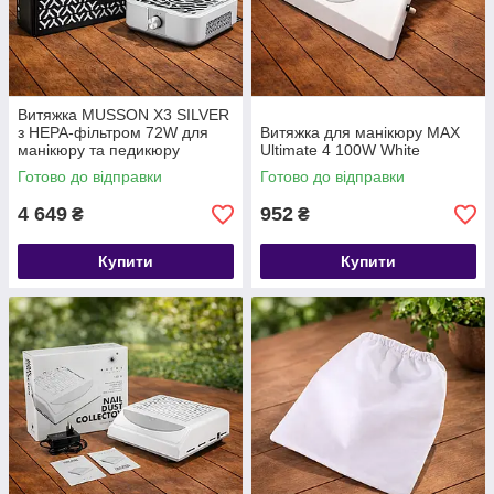
Витяжка MUSSON X3 SILVER
з НЕРА-фільтром 72W для
Витяжка для манікюру MAX
манікюру та педикюру
Ultimate 4 100W White
Готово до відправки
Готово до відправки
4 649
952
₴
₴
Купити
Купити