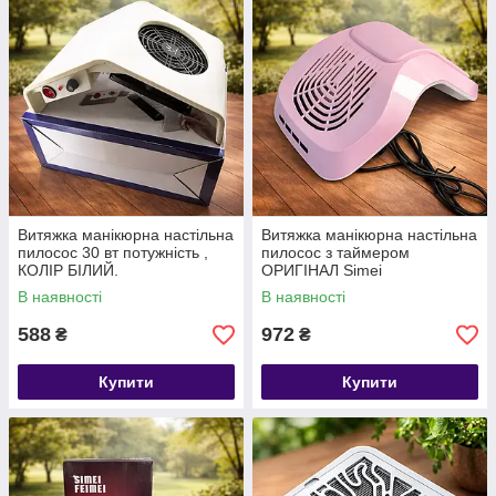
Все просто: надо использовать настольный
пылесос или, по-другому, настольную вытяжку.
Этот прибор специально предназначен для маникюрных
кабинетов.
Витяжка манікюрна настільна
Витяжка манікюрна настільна
пилосос 30 вт потужність ,
пилосос з таймером
КОЛІР БІЛИЙ.
ОРИГІНАЛ Simei
В наявності
В наявності
588
972
₴
₴
Купити
Купити