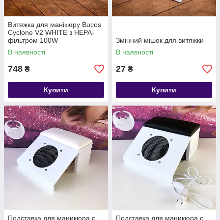
Витяжка для манікюру Bucos
Cyclone V2 WHITE з НЕРА-
фільтром 100W
Змінний мішок для витяжки
В наявності
В наявності
748
27
₴
₴
Купити
Купити
Подставка для маникюра с
Подставка для маникюра с