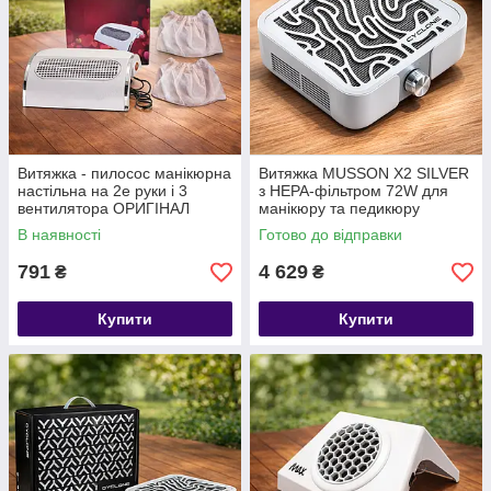
Витяжка - пилосос манікюрна
Витяжка MUSSON X2 SILVER
настільна на 2е руки і 3
з НЕРА-фільтром 72W для
вентилятора ОРИГІНАЛ
манікюру та педикюру
SIMEI
В наявності
Готово до відправки
791
4 629
₴
₴
Купити
Купити