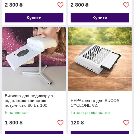
2 800
2 800
₴
₴
Купити
Купити
Витяжка для педикюру з
підставкою-триногою,
HEPA фільтр для BUCOS
потужністю 80 Вт, 100
CYCLONE V2:
кіловатт різні кольори
В наявності
Готово до відправки
1 800
120
₴
₴