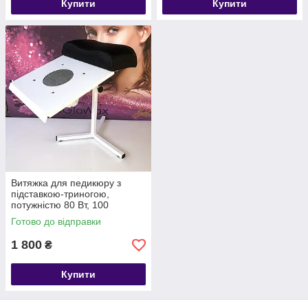
Купити
Купити
Витяжка для педикюру з
підставкою-триногою,
потужністю 80 Вт, 100
кіловатт різні кольори
Готово до відправки
1 800
₴
Купити