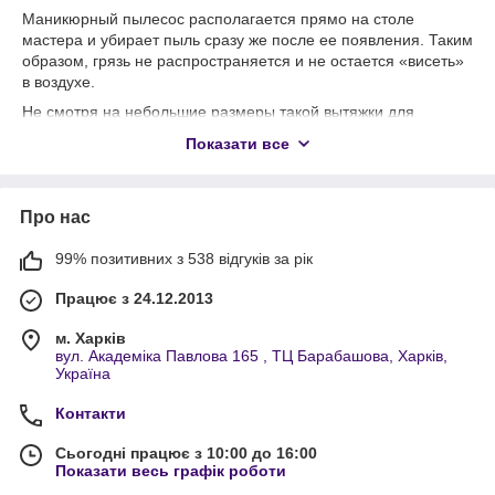
Маникюрный пылесос располагается прямо на столе
мастера и убирает пыль сразу же после ее появления. Таким
образом, грязь не распространяется и не остается «висеть»
в воздухе.
Не смотря на небольшие размеры такой вытяжки для
обработки ногтей и маникюра, ее мощность достаточно
Показати все
большая: от пыли не останется и следа!
Конструкция настольного пылесоса идентична конструкции
обычного пылесоса. Он так же
состоит из мешка для
Про нас
сбора пыли
, материал которого специально предназначен
для задержания микрочастиц грязи, чтобы они не могли
99% позитивних з 538 відгуків за рік
просочиться в воздух.
Так как при маникюре используются самые разнообразные
Працює з 24.12.2013
химические вещества: лаки, растворители и пр.,
корпус
м. Харків
настольной вытяжки очень прочный и стойкий ко всем
вул. Академіка Павлова 165 , ТЦ Барабашова, Харків,
химическим растворам.
Україна
Маникюрные пылесосы, которые мы предлагаем вам, имеют
достаточно
низкий уровень шума
. Что не маловажно при
Контакти
работе в течение целого дня!
Сьогодні працює з 10:00 до 16:00
Благодаря всем своим техническим характеристикам, такая
Показати весь графік роботи
вытяжка для маникюра получила большую популярность