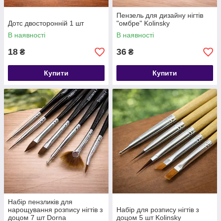
Пензель для дизайну нігтів
Дотс двосторонній 1 шт
"омбре" Kolinsky
В наявності
В наявності
18
36
₴
₴
Купити
Купити
Набір пензликів для
нарощування розпису нігтів з
Набір для розпису нігтів з
доцом 7 шт Dorna
доцом 5 шт Kolinsky