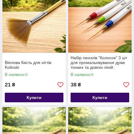
Набір пензлів "Колосок" 3 шт
Віялова Кисть для нігтів
для промальовування дуже
Kolinski
тонких та довгих ліній.
В наявності
В наявності
21
38
₴
₴
Купити
Купити