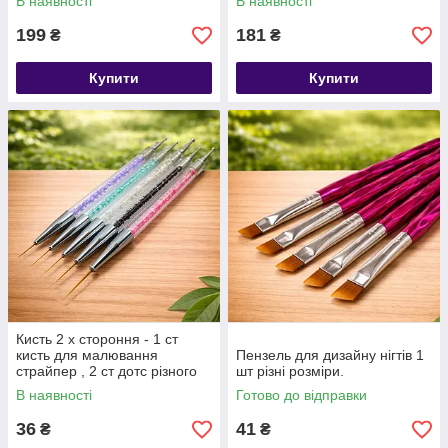
В наявності
В наявності
199
181
₴
₴
Купити
Купити
Кисть 2 х стороння - 1 ст
кисть для малювання
Пензель для дизайну нігтів 1
страйпер , 2 ст дотс різного
шт різні розміри.
розміру. 1 шт.
В наявності
Готово до відправки
36
41
₴
₴