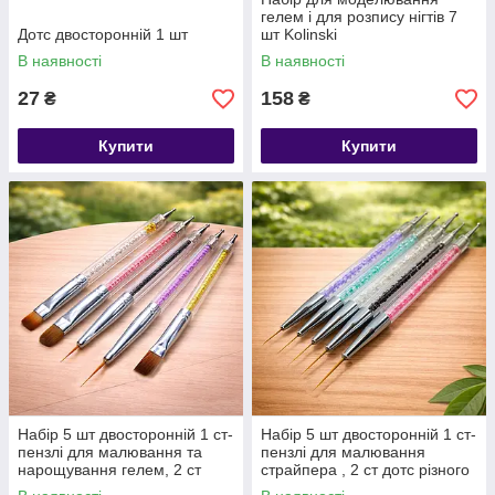
гелем і для розпису нігтів 7
Дотс двосторонній 1 шт
шт Kolinski
В наявності
В наявності
27
158
₴
₴
Купити
Купити
Набір 5 шт двосторонній 1 ст-
Набір 5 шт двосторонній 1 ст-
пензлі для малювання та
пензлі для малювання
нарощування гелем, 2 ст
страйпера , 2 ст дотс різного
дотс різного розміру.
розміру.