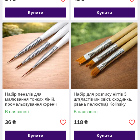
Купити
Купити
Набір пензлів для
Набір для розпису нігтів 3
малювання тонких ліній,
шт(ластівчин хвіст, сходинка,
промальовування френч
рвана пелюстка) Kolinsky
посмішки 3 шт Dorna
В наявності
В наявності
36
118
₴
₴
Купити
Купити