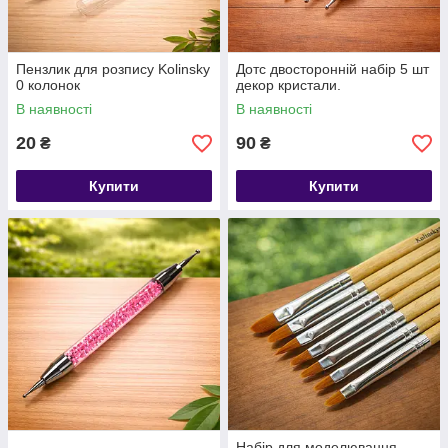
Пензлик для розпису Kolinsky
Дотс двосторонній набір 5 шт
0 колонок
декор кристали.
В наявності
В наявності
20
90
₴
₴
Купити
Купити
Набір для моделювання