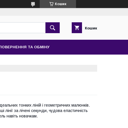
Кошик
Кошик
ПОВЕРНЕННЯ ТА ОБМІНУ
ідеальних тонких ліній і геометричних малюнків.
 лінії за лічені секунди, чудова еластичність
ль навіть новачкам.