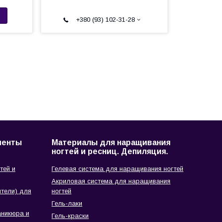
+380 (93) 102-31-28
менты
Материалы для наращивания
ногтей и ресниц. Депиляция.
тей и
Гелевая система для наращивания ногтей
Акриловая система для наращивания
тели) для
ногтей
Гель-лаки
аникюра и
Гель-краски