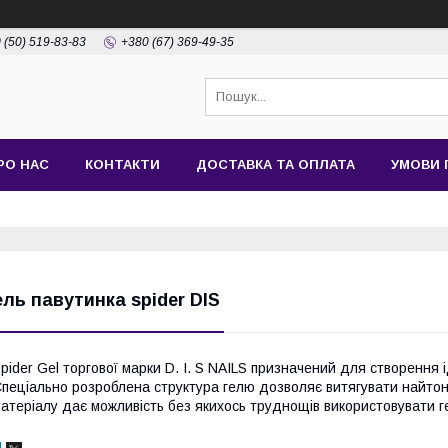
 (50) 519-83-83
+380 (67) 369-49-35
РО НАС
КОНТАКТИ
ДОСТАВКА ТА ОПЛАТА
УМОВИ 
ель павутинка spider DIS
pider Gel торгової марки D. I. S NAILS призначений для створення 
пеціально розроблена структура гелю дозволяє витягувати найтонші
атеріалу дає можливість без якихось труднощів використовувати ге