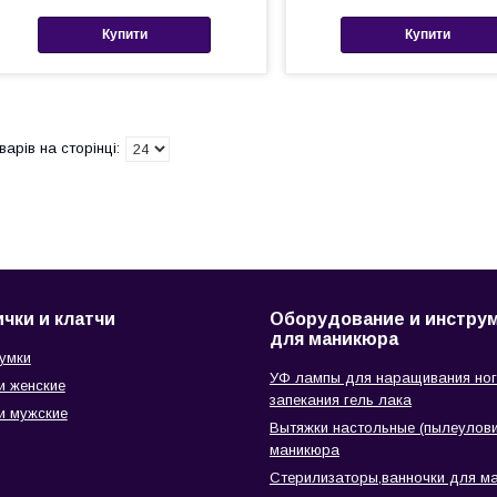
Купити
Купити
чки и клатчи
Оборудование и инстру
для маникюра
сумки
УФ лампы для наращивания ног
и женские
запекания гель лака
и мужские
Вытяжки настольные (пылеулови
маникюра
Стерилизаторы,ванночки для м