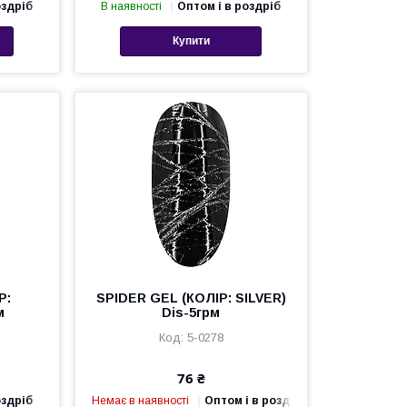
оздріб
В наявності
Оптом і в роздріб
Купити
Р:
SPIDER GEL (КОЛІР: SILVER)
м
Dis-5грм
5-0278
76 ₴
оздріб
Немає в наявності
Оптом і в роздріб