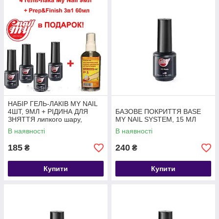
НАБІР ГЕЛЬ-ЛАКІВ MY NAIL
4ШТ, 9МЛ + РІДИНА ДЛЯ
БАЗОВЕ ПОКРИТТЯ BASE
ЗНЯТТЯ липкого шару,
MY NAIL SYSTEM, 15 МЛ
дегідратації і обезжирив
В наявності
В наявності
60МЛ В ПОДАРУНОК
185
240
₴
₴
Купити
Купити