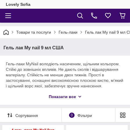
Lovely Sofia
Товари та послуги
Гель-лаки
Гель лак My nail 9 мл 
Гель лак My nail 9 мл США
Гель-лаки MyNail володіють насиченим, щільним кольором.
Стійкі до зовнішніх впливів. Не дають сколів і відшарування
матеріалу. Стійкість не менше двох тижнів. Прості в
застосуванні, оснащені високоякісною плоскою кистю, м'який
і щільний ворс якої, забезпечує зручне нанесення.
Залишають липкий шар. Технологія нанесення гель-лаку My
Показати все
Nail не відрізняється від технології будь-яких інших гель-лаків.
Сортування
0
Фільтри