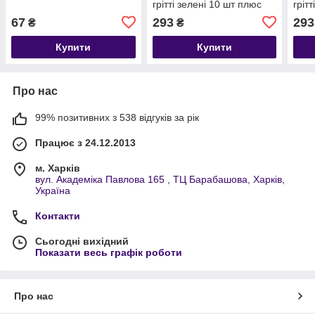
грітті зелені 10 шт плюс
гріт
основа тримач.
осно
67
293
293
₴
₴
Купити
Купити
Про нас
99% позитивних з 538 відгуків за рік
Працює з 24.12.2013
м. Харків
вул. Академіка Павлова 165 , ТЦ Барабашова, Харків,
Україна
Контакти
Сьогодні вихідний
Показати весь графік роботи
Про нас