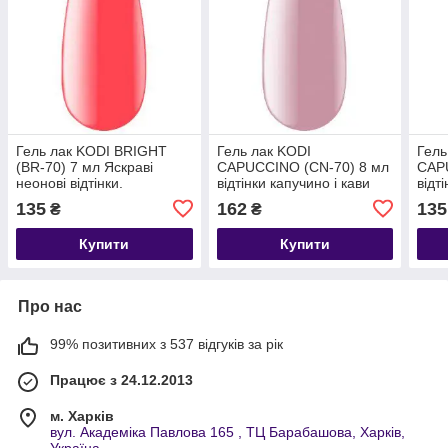
Гель лак KODI BRIGHT
Гель лак KODI
Гель
(BR-70) 7 мл Яскраві
CAPUCCINO (CN-70) 8 мл
CAP
неонові відтінки.
відтінки капучино і кави
відт
135
162
135
₴
₴
Купити
Купити
Про нас
99% позитивних з 537 відгуків за рік
Працює з 24.12.2013
м. Харків
вул. Академіка Павлова 165 , ТЦ Барабашова, Харків,
Україна