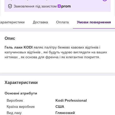
Замовлення під захистом
арактеристики
Доставка
Оплата
Умови повернення
Опис
Гель лаки KODI
являє палітру бежево кавових відтінків і
капучиновых відтінків , які будуть чудово виглядати на ваших
нігтиках , як основа для френча і як елегантне покриття.
Характеристики
Основні атрибути
Виробник
Kodi Professional
Країна виробник
США
Вид лаку
Глянсовий