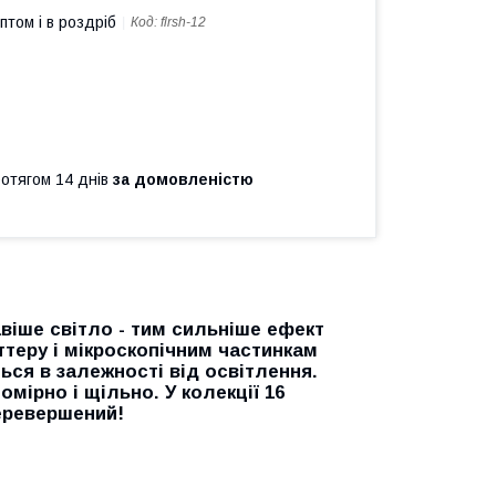
птом і в роздріб
Код:
flrsh-12
ротягом 14 днів
за домовленістю
авіше світло - тим сильніше ефект
теру і мікроскопічним частинкам
ся в залежності від освітлення.
омірно і щільно. У колекції 16
перевершений!