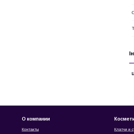
О
Т
І
Ц
О компании
Космети
Контакты
Клатчи и 