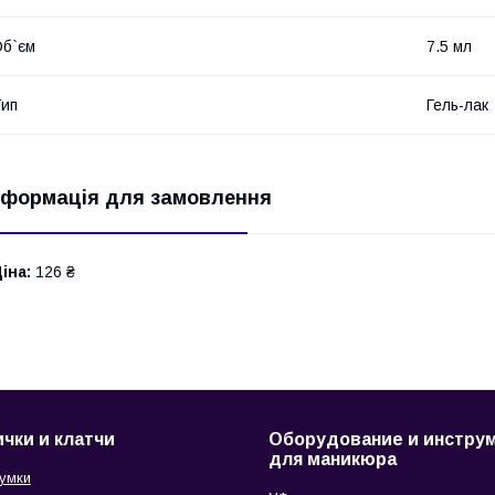
б`єм
7.5 мл
ип
Гель-лак
нформація для замовлення
іна:
126 ₴
чки и клатчи
Оборудование и инстру
для маникюра
сумки