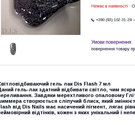
Немає в наявності
О
+380 (93) 102-31-28
повернення товару п
Світловідбиваючий гель лак Dis Flash 7 мл
Даний гель-лак здатний відбивати світло, чим яскр
переливання. Завдяки мерехтливого опаловому Гліт
шиммера створюється сліпучий блиск, який змінюєть
Flash від Dis Nails має насичений пігмент, лягає рівн
неймовірний відтінків, кожен з яких унікальний і не