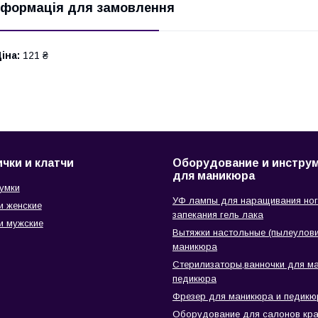
нформація для замовлення
іна:
121 ₴
чки и клатчи
Оборудование и инстру
для маникюра
сумки
УФ лампы для наращивания ног
и женские
запекания гель лака
и мужские
Вытяжки настольные (пылеулови
маникюра
Стерилизаторы,ванночки для м
педикюра
Фрезер для маникюра и педикю
Оборудование для салонов кр