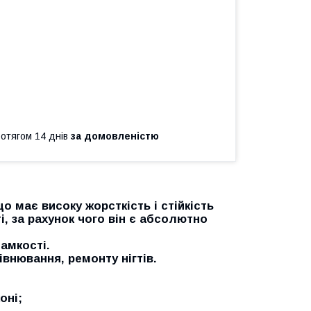
ротягом 14 днів
за домовленістю
 що має високу жорсткість і стійкість
і, за рахунок чого він є абсолютно
ламкості.
внювання, ремонту нігтів.
оні;