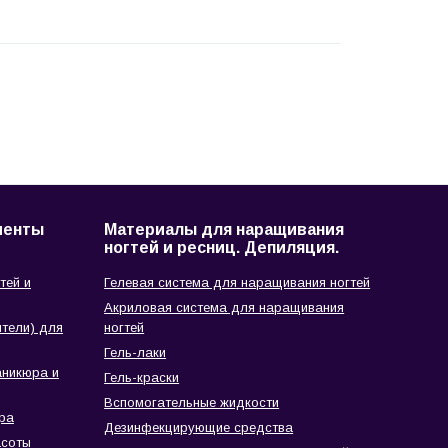
менты
Материалы для наращивания
ногтей и ресниц. Депиляция.
тей и
Гелевая система для наращивания ногтей
Акриловая система для наращивания
тели) для
ногтей
Гель-лаки
аникюра и
Гель-краски
Вспомогательные жидкости
ра
Дезинфекцирующие средства
асоты