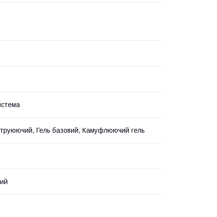
истема
струюючий, Гель базовий, Камуфлюючий гель
вий