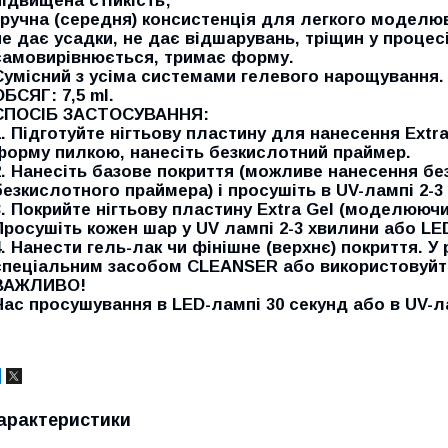
підвищена стійкість;
зручна (середня) консистенція для легкого моделю
не дає усадки, не дає відшарувань, тріщин у процесі
самовирівнюється, тримає форму.
Сумісний з усіма системами гелевого нарощування.
ОБСЯГ: 7,5 ml.
СПОСІБ ЗАСТОСУВАННЯ:
1. Підготуйте нігтьову пластину для нанесення Extra
форму пилкою, нанесіть безкислотний праймер.
2. Нанесіть базове покриття (можливе нанесення бе
безкислотного праймера) і просушіть в UV-лампі 2-
3. Покрийте нігтьову пластину Extra Gel (моделююч
Просушіть кожен шар у UV лампі 2-3 хвилини або LED
4. Нанести гель-лак чи фінішне (верхнє) покриття. У 
спеціальним засобом CLEANSER або використовуйте
ВАЖЛИВО!
Час просушування в LED-лампі 30 секунд або в UV-ла
арактеристики