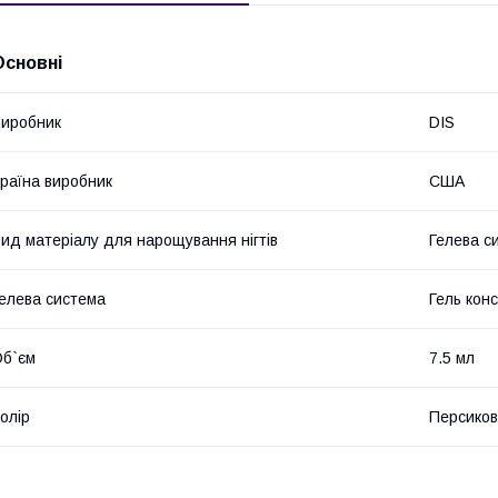
Основні
иробник
DIS
раїна виробник
США
ид матеріалу для нарощування нігтів
Гелева с
елева система
Гель кон
б`єм
7.5 мл
олір
Персико