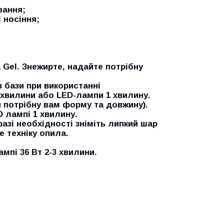
вання;
 носіння;
 Gel. Знежирте, надайте потрібну
з бази при використанні
3 хвилини або LED-лампи 1 хвилину.
и потрібну вам форму та довжину).
 лампі 1 хвилину.
разі необхідності зніміть липкий шар
 техніку опила.
мпі 36 Вт 2-3 хвилини.