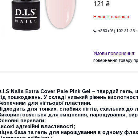
121 ₴
Немає в наявності
+380 (93) 102-31-28
повернення товару п
D.I.S Nails Extra Cover Pale Pink Gel – твердий гель,
від пошкоджень. У складі низький рівень кислотност
безпечним для нігтьової пластини.
Підходить для тонких, слабких нігтів, схильних до 
Використовується для зміцнення, нарощування, вирі
Основні переваги:
високі адгезійні властивості;
міцна база та гель для нарощування в одному флак