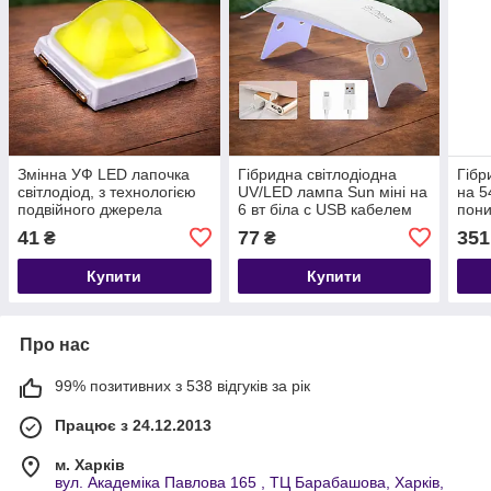
Змінна УФ LED лапочка
Гібридна світлодіодна
Гібр
світлодіод, з технологією
UV/LED лампа Sun міні на
на 5
подвійного джерела
6 вт біла с USB кабелем
пони
світла. Для ламп SUNone
(Сан
41
77
351
₴
₴
36 і 48 вт
10,3
Купити
Купити
Про нас
99% позитивних з 538 відгуків за рік
Працює з 24.12.2013
м. Харків
вул. Академіка Павлова 165 , ТЦ Барабашова, Харків,