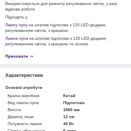
Використовується для ремонту регулювання світла, у разі
відмови роботи.
Підходить у
Лампу лупу
на штативі підлогова з 120 LED діодами,
регулюванням світла, з кришкою.
Лампа лупа
на штативі підлогова з 120 LED діодами,
регулюванням світла, з кришкою та лотком.
Приховати
Характеристики
Основні атрибути
Країна виробник
Китай
Вид лампи-лупи
Підлогова
Висота
1660 мм
Діаметр лінзи
12 см
Потужність лампи
40 Вт
Ступінь збільшення
5 дптр