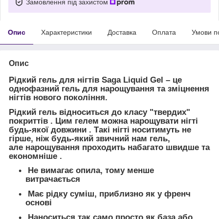
Замовлення під захистом
Опис
Характеристики
Доставка
Оплата
Умови п
Опис
Рідкий гель для нігтів Saga Liquid Gel – це
однофазний гель для нарощування та зміцнення
нігтів нового покоління.
Рідкий гель відноситься до класу "твердих"
покриттів . Цим гелем можна нарощувати нігті
будь-якої довжини . Такі нігті носитимуть не
гірше, ніж будь-який звичний нам гель,
але нарощування проходить набагато швидше та
економніше .
Не вимагає опила, тому менше
витрачається
Має рідку суміш, приблизно як у френч
основі
Наноситься так само просто як база або