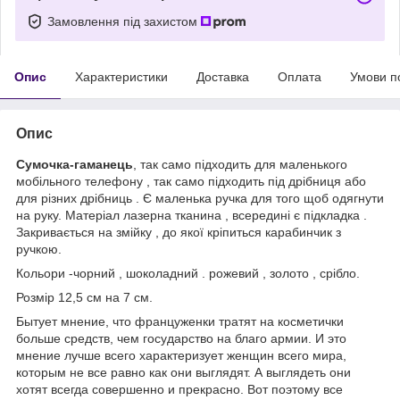
Замовлення під захистом
Опис
Характеристики
Доставка
Оплата
Умови п
Опис
Сумочка-гаманець
, так само підходить для маленького
мобільного телефону , так само підходить під дрібниця або
для різних дрібниць . Є маленька ручка для того щоб одягнути
на руку. Матеріал лазерна тканина , всередині є підкладка .
Закривається на змійку , до якої кріпиться карабинчик з
ручкою.
Кольори -чорний , шоколадний . рожевий , золото , срібло.
Розмір 12,5 см на 7 см.
Бытует мнение, что француженки тратят на косметички
больше средств, чем государство на благо армии. И это
мнение лучше всего характеризует женщин всего мира,
которым не все равно как они выглядят. А выглядеть они
хотят всегда совершенно и прекрасно. Вот поэтому все