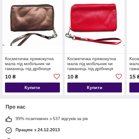
Косметичка прямокутна
Косметичка прямокутна
Косм
мала під мобільник чи
мала під мобільник чи
мала
гаманець під дрібниця
гаманець під дрібниця
гама
колір шоколад.
колір червоний.
колі
10
10
15
₴
₴
Купити
Купити
Про нас
99% позитивних з 537 відгуків за рік
Працює з 24.12.2013