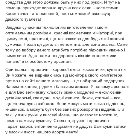
средства для этого должны быть у них под рукой. И тут на
помощь приходят верные друзья всех леди – косметички.
Косметичка - это основной, неотъемлемый аксессуар
дамского туалета!
Завдяки сучасним технологіям виготовлення і своїм
оптимальним розмірам, красиві косметички мініатюрні, при
цьому ємні, практичні, що так важливо для будь-якої жіночої
сумочки. Нехай ця деталь і непомітна, але вона значна. Саме
тому до вибору даного атрибута потрібно підходити уважно і
вимогливо. Адже дами так дорожать кількістю косметики,
наявної в їх особистому арсеналі.
Оригінальні, практичні і хорошої якості косметички, купити які
Ви можете, не відриваючись від монітора свого комп'ютера,
прямо на сайті нашого магазину – це найкращий подарунок
Вашим коханим, рідним і близьким жінкам. У нашому арсеналі
є для Вас величезну кількість різних моделей – ексклюзивні,
дизайнерські, гламурні, модні джинси, бокси, стильні – все,
що жіноча душа забажає. Вони можуть мати кілька відділень,
кишеньок, а можуть бути без зайвих розворотів і відділів. Є й
такі, у яких ручки у вигляді кілець, що дозволяє носити їх,
немов дамську сумочку. Стильно, зручно і практично.
Гарант марки, витончений дизайн не дадуть Вам сумніватися
у високій якості нашого асортименту!