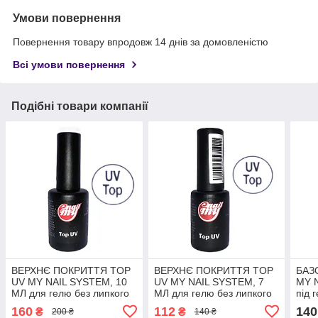
Умови повернення
Повернення товару впродовж 14 днів за домовленістю
Всі умови повернення
Подібні товари компанії
ВЕРХНЄ ПОКРИТТЯ TOP
ВЕРХНЄ ПОКРИТТЯ TOP
БАЗ
UV MY NAIL SYSTEM, 10
UV MY NAIL SYSTEM, 7
MY 
МЛ для гелю без липкого
МЛ для гелю без липкого
під 
шару
шару
160
112
140
₴
₴
200 ₴
140 ₴