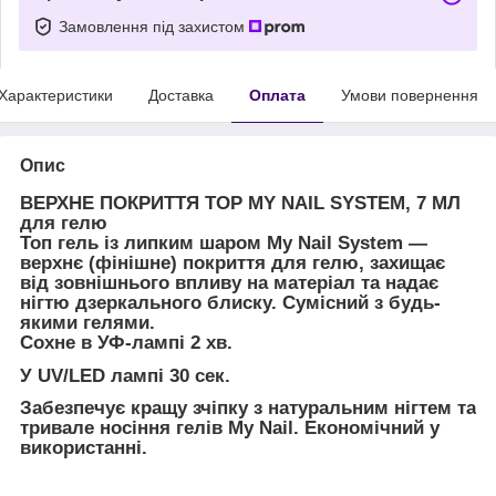
Замовлення під захистом
Характеристики
Доставка
Оплата
Умови повернення
Опис
ВЕРХНЕ ПОКРИТТЯ TOP MY NAIL SYSTEM, 7 МЛ
для гелю
Топ гель із липким шаром My Nail System ―
верхнє (фінішне) покриття для гелю, захищає
від зовнішнього впливу на матеріал та надає
нігтю дзеркального блиску. Сумісний з будь-
якими гелями.
Сохне в УФ-лампі 2 хв.
У UV/LED лампі 30 сек.
Забезпечує кращу зчіпку з натуральним нігтем та
тривале носіння гелів My Nail. Економічний у
використанні.