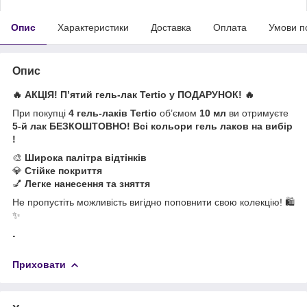
Опис
Характеристики
Доставка
Оплата
Умови п
Опис
🔥 АКЦІЯ! П’ятий гель-лак Tertio у ПОДАРУНОК! 🔥
При покупці
4 гель-лаків Tertio
об’ємом
10 мл
ви отримуєте
5-й лак БЕЗКОШТОВНО! Всі кольори гель лаков на вибір
!
🎨
Широка палітра відтінків
💎
Стійке покриття
💅
Легке нанесення та зняття
Не пропустіть можливість вигідно поповнити свою колекцію! 🛍
✨
.
Приховати