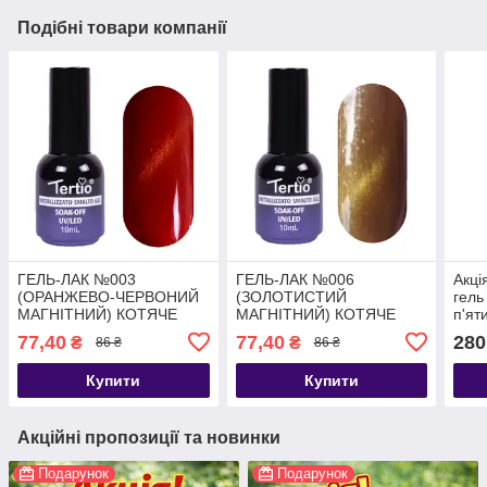
Подібні товари компанії
ГЕЛЬ-ЛАК №003
ГЕЛЬ-ЛАК №006
Акці
(ОРАНЖЕВО-ЧЕРВОНИЙ
(ЗОЛОТИСТИЙ
гель
МАГНІТНИЙ) КОТЯЧЕ
МАГНІТНИЙ) КОТЯЧЕ
п'ят
ОКО 10 МЛ TERTIO
ОКО 10 МЛ TERTIO
77,40
77,40
280
₴
₴
86 ₴
86 ₴
Купити
Купити
Акційні пропозиції та новинки
Подарунок
Подарунок