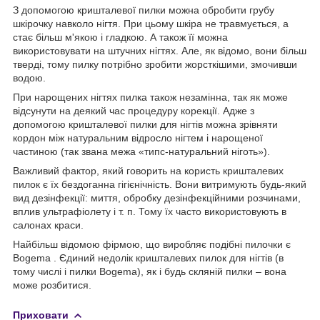
З допомогою кришталевої пилки можна обробити грубу
шкірочку навколо нігтя. При цьому шкіра не травмується, а
стає більш м'якою і гладкою. А також її можна
використовувати на штучних нігтях. Але, як відомо, вони більш
тверді, тому пилку потрібно зробити жорсткішими, змочивши
водою.
При нарощених нігтях пилка також незамінна, так як може
відсунути на деякий час процедуру корекції. Адже з
допомогою кришталевої пилки для нігтів можна зрівняти
кордон між натуральним відросло нігтем і нарощеної
частиною (так звана межа «типс-натуральний ніготь»).
Важливий фактор, який говорить на користь кришталевих
пилок є їх бездоганна гігієнічність. Вони витримують будь-який
вид дезінфекції: миття, обробку дезінфекційними розчинами,
вплив ультрафіолету і т. п. Тому їх часто використовують в
салонах краси.
Найбільш відомою фірмою, що виробляє подібні пилочки є
Bogema . Єдиний недолік кришталевих пилок для нігтів (в
тому числі і пилки Bogema), як і будь скляній пилки – вона
може розбитися.
Приховати