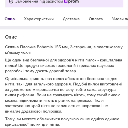
Замовлення під захистом
Опис
Характеристики
Доставка
Оплата
Умови п
Опис
Скляна Пилочка Bohemia 155 мм, 2-стороння, в пластиковому
м'якому чохлі
Ще один вид безпечної для здоров'я нігтів пилок - кришталева
пилка! Це продукт високих технологій і тривалих наукових
розробок і тому досить дорогий товар.
Оригінальна кришталева пилка абсолютно безпечна як для
нігтів, так і для загального здоров'я. Подібні пилки виготовлені
за допомогою микронасечки по склу, тобто сама структура
пилки рифлена. Вони не травмують ніготь, тому такий пилою
можна підпилювати ніготь в різних напрямках. Після
застосування край нігтя не залишається шорсткою і не
вимагає додаткової поліровки.
Тому, ви можете обмежитися покупкою лише однією єдиною
кришталевої пилки для нігтів.