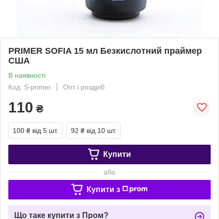
PRIMER SOFIA 15 мл Безкислотний праймер
США
В наявності
Код: S-primer
Опт і роздріб
110
₴
100 ₴
від 5 шт.
92 ₴
від 10 шт.
Купити
або
Купити з
Що таке купити з Пром?