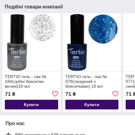
Подібні товари компанії
TERTIO гель - лак №
TERTIO гель - лак №
TERT
184(срібні блискітки
078(лазурний з
077(
великі)10 мл
блискітками) 10 мл
сині
мл
71
71
71
₴
₴
Купити
Купити
Про нас
99% позитивних з 538 відгуків за рік