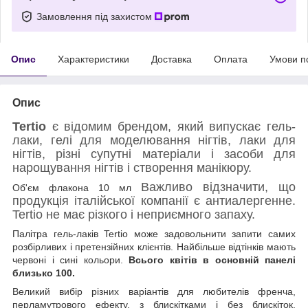
Замовлення під захистом
Опис
Характеристики
Доставка
Оплата
Умови п
Опис
Tertio
є відомим брендом, який випускає гель-
лаки, гелі для моделювання нігтів, лаки для
нігтів, різні супутні матеріали і засоби для
нарощування нігтів і створення манікюру.
Важливо відзначити, що
Об'єм флакона 10 мл
продукція італійської компанії є антиалергенне.
Tertio не має різкого і неприємного запаху.
Палітра гель-лаків Tertio може задовольнити запити самих
розбірливих і претензійних клієнтів. Найбільше відтінків мають
червоні і сині кольори.
Всього квітів в основній панелі
близько 100.
Великий вибір різних варіантів для любителів френча,
перламутрового ефекту, з блискітками і без блискіток.