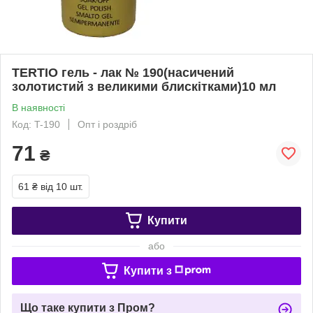
TERTIO гель - лак № 190(насичений
золотистий з великими блискітками)10 мл
В наявності
Код: T-190
Опт і роздріб
71
₴
61 ₴
від 10 шт.
Купити
або
Купити з
Що таке купити з Пром?