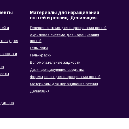
менты
Материалы для наращивания
ногтей и ресниц. Депиляция.
тей и
Гелевая система для наращивания ногтей
Акриловая система для наращивания
тели) для
ногтей
Гель-лаки
аникюра и
Гель-краски
Вспомогательные жидкости
ра
Дезинфекцирующие средства
асоты
Формы,типсы для наращивания ногтей
Материалы для наращивания ресниц
Депиляция
едикюра