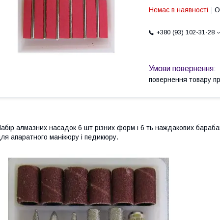
Немає в наявності
О
+380 (93) 102-31-28
повернення товару п
абір алмазних насадок 6 шт різних форм і 6 ть наждакових бараба
ля апаратного манікюру і педикюру.