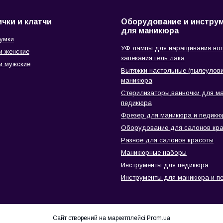
чки и клатчи
Оборудование и инстру
для маникюра
сумки
УФ лампы для наращивания ног
и женские
запекания гель лака
и мужские
Вытяжки настольные (пылеулови
маникюра
Стерилизаторы,ванночки для м
педикюра
Фрезер для маникюра и педикю
Оборудование для салонов кр
Разное для салонов красоты
Маникюрные наборы
Инструменты для педикюра
Инструменты для маникюра и п
Сайт створений на маркетплейсі
Prom.ua