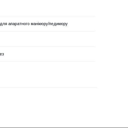
для апаратного манікюру/педикюру
ез