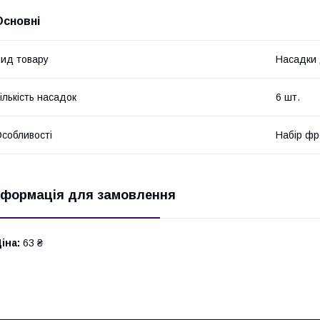
Основні
ид товару
Насадки 
ількість насадок
6 шт.
собливості
Набір фр
нформація для замовлення
іна:
63 ₴