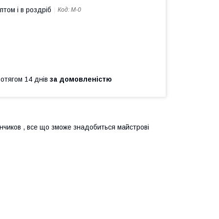
птом і в роздріб
Код:
М-0
ротягом 14 днів
за домовленістю
нчиков , все що зможе знадобиться майстрові