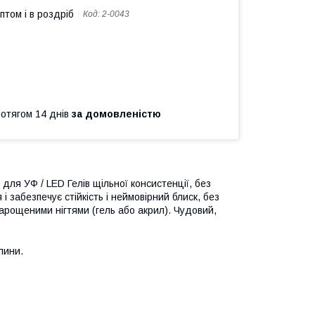
птом і в роздріб
Код:
2-0043
ротягом 14 днів
за домовленістю
 для УФ / LED Гелів щільної консистенції, без
і забезпечує стійкість і неймовірний блиск, без
нарощеними нігтями (гель або акрил). Чудовий,
лини.