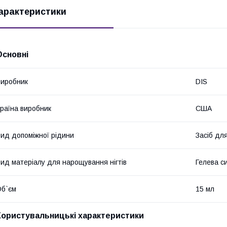
арактеристики
Основні
иробник
DIS
раїна виробник
США
ид допоміжної рідини
Засіб дл
ид матеріалу для нарощування нігтів
Гелева с
б`єм
15 мл
Користувальницькі характеристики