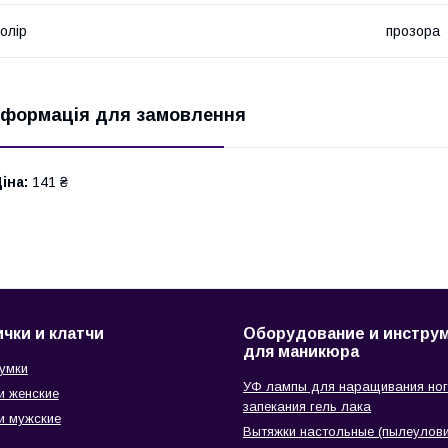
олір
прозора
нформація для замовлення
іна:
141 ₴
чки и клатчи
Оборудование и инстру
для маникюра
сумки
УФ лампы для наращивания ног
и женские
запекания гель лака
и мужские
Вытяжки настольные (пылеулови