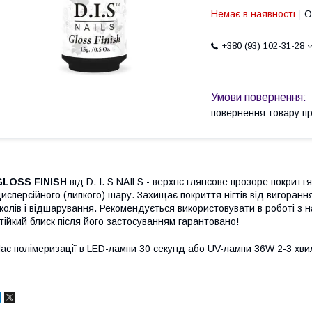
Немає в наявності
О
+380 (93) 102-31-28
повернення товару п
GLOSS FINISH
від D. I. S NAILS - верхнє глянсове прозоре покриття
исперсійного (липкого) шару. Захищає покриття нігтів від вигорання 
колів і відшарування. Рекомендується використовувати в роботі з 
тійкий блиск після його застосуванням гарантовано!
ас полімеризації в LED-лампи 30 секунд або UV-лампи 36W 2-3 хви