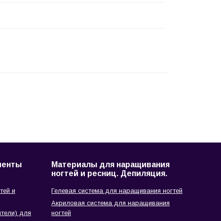
менты
Материалы для наращивания
ногтей и ресниц. Депиляция.
тей и
Гелевая система для наращивания ногтей
Акриловая система для наращивания
тели) для
ногтей