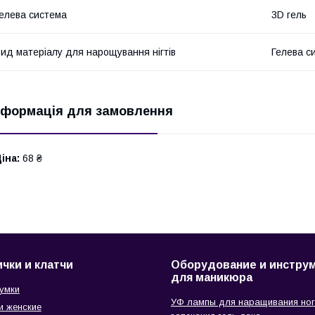
елева система
3D гель
ид матеріалу для нарощування нігтів
Гелева с
нформація для замовлення
іна:
68 ₴
чки и клатчи
Оборудование и инстру
для маникюра
сумки
УФ лампы для наращивания ног
и женские