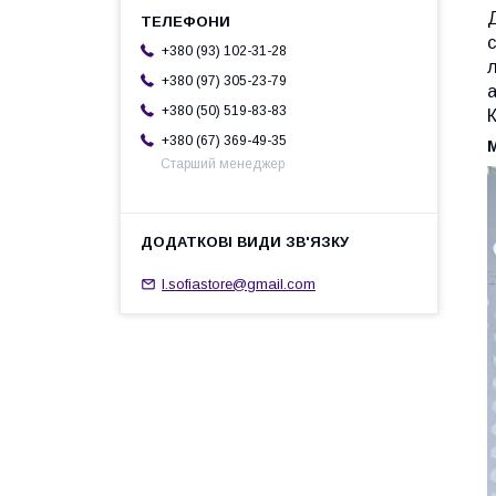
Д
+380 (93) 102-31-28
+380 (97) 305-23-79
а
+380 (50) 519-83-83
+380 (67) 369-49-35
М
Старший менеджер
l.sofiastore@gmail.com