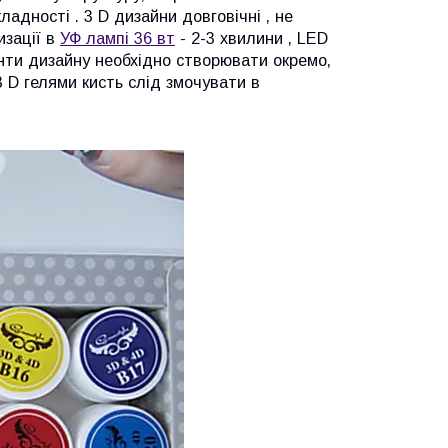
адності . 3 D дизайни довговічні , не
изації в
УФ лампі 36 вт
- 2-3 хвилини , LED
енти дизайну необхідно створювати окремо,
 3 D гелями кисть слід змочувати в