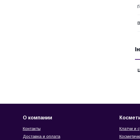
Г
В
І
Ц
О компании
Космети
Контакты
Клатчи и 
Доставка и оплата
Косметичк