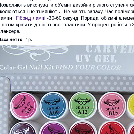
озволяють виконувати об'ємні дизайни різного ступеня скл
сколюються і не тьмяніють . Не мають запаху. Час полімер
лампи і
Гібрид лампі
-30-60 секунд. Порада: об'ємні елем
 потім кріпити до нігтьової пластини. У процесі роботи з
Кленсере.
аса нетто:
7 р.