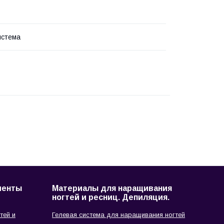
истема
менты
Материалы для наращивания
ногтей и ресниц. Депиляция.
тей и
Гелевая система для наращивания ногтей