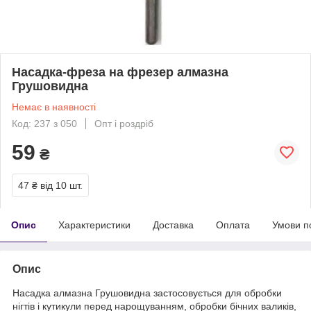
Насадка-фреза на фрезер алмазна
Грушовидна
Немає в наявності
Код: 237 з 050
Опт і роздріб
59
₴
47 ₴
від 10 шт.
Опис
Характеристики
Доставка
Оплата
Умови п
Опис
Насадка алмазна Грушовидна застосовується для обробки
нігтів і кутикули перед нарощуванням, обробки бічних валиків,