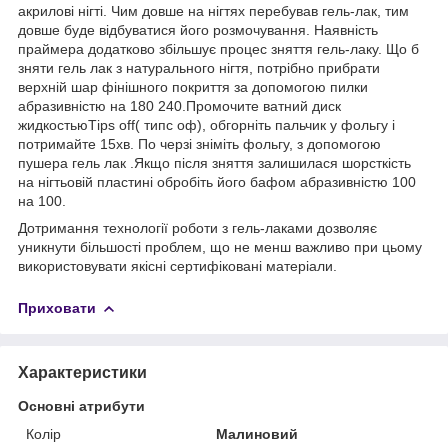
акрилові нігті. Чим довше на нігтях перебував гель-лак, тим
довше буде відбуватися його розмочування. Наявність
праймера додатково збільшує процес зняття гель-лаку. Що б
зняти гель лак з натурального нігтя, потрібно прибрати
верхній шар фінішного покриття за допомогою пилки
абразивністю на 180 240.Промочите ватний диск
жидкостьюТірѕ off( типс оф), обгорніть пальчик у фольгу і
потримайте 15хв. По черзі зніміть фольгу, з допомогою
пушера гель лак .Якщо після зняття залишилася шорсткість
на нігтьовій пластині обробіть його бафом абразивністю 100
на 100.
Дотримання технології роботи з гель-лаками дозволяє
уникнути більшості проблем, що не менш важливо при цьому
використовувати якісні сертифіковані матеріали.
Приховати
Характеристики
Основні атрибути
Колір
Малиновий