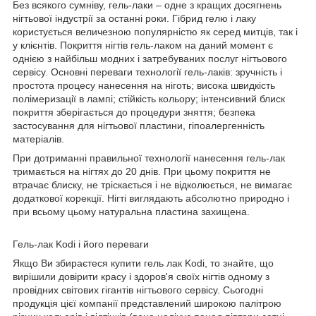
Без всякого сумніву, гель-лаки – одне з кращих досягнень
нігтьової індустрії за останні роки. Гібрид гелю і лаку
користується величезною популярністю як серед митців, так і
у клієнтів. Покриття нігтів гель-лаком на даний момент є
однією з найбільш модних і затребуваних послуг нігтьового
сервісу. Основні переваги технології гель-лаків: зручність і
простота процесу нанесення на ніготь; висока швидкість
полімеризації в лампі; стійкість кольору; інтенсивний блиск
покриття зберігається до процедури зняття; безпека
застосування для нігтьової пластини, гіпоалергенність
матеріалів.
При дотриманні правильної технології нанесення гель-лак
тримається на нігтях до 20 днів. При цьому покриття не
втрачає блиску, не тріскається і не відколюється, не вимагає
додаткової корекції. Нігті виглядають абсолютно природно і
при всьому цьому натуральна пластина захищена.
Гель-лак Kodi і його переваги
Якщо Ви збираєтеся купити гель лак Kodi, то знайте, що
вирішили довірити красу і здоров'я своїх нігтів одному з
провідних світових гігантів нігтьового сервісу. Сьогодні
продукція цієї компанії представлений широкою палітрою