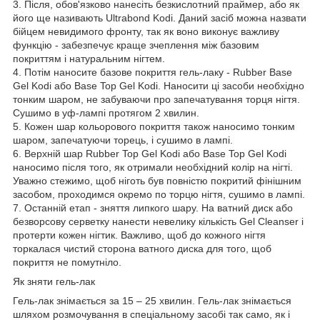
3. Після, обов'язково нанесіть безкислотний праймер, або як
його ще називають Ultrabond Kodi. Даний засіб можна назвати
бійцем невидимого фронту, так як воно виконує важливу
функцію - забезпечує краще зчеплення між базовим
покриттям і натуральним нігтем.
4. Потім наносите базове покриття гель-лаку - Rubber Base
Gel Kodi або Base Top Gel Kodi. Наносити ці засоби необхідно
тонким шаром, не забуваючи про запечатування торця нігтя.
Сушимо в уф-лампі протягом 2 хвилин.
5. Кожен шар кольорового покриття також наносимо тонким
шаром, запечатуючи торець, і сушимо в лампі.
6. Верхній шар Rubber Top Gel Kodi або Base Top Gel Kodi
наносимо після того, як отримали необхідний колір на нігті.
Уважно стежимо, щоб ніготь був повністю покритий фінішним
засобом, проходимся окремо по торцю нігтя, сушимо в лампі.
7. Останній етап - зняття липкого шару. На ватний диск або
безворсову серветку нанести невелику кількість Gel Cleanser і
протерти кожен нігтик. Важливо, щоб до кожного нігтя
торкалася чистий сторона ватного диска для того, щоб
покриття не помутніло.
Як зняти гель-лак
Гель-лак знімається за 15 – 25 хвилин. Гель-лак знімається
шляхом розмочування в спеціальному засобі так само, як і