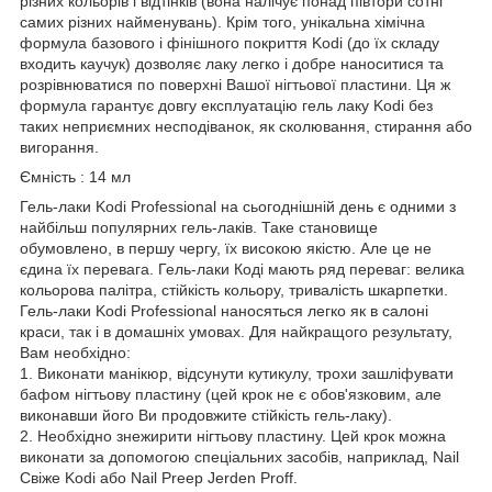
різних кольорів і відтінків (вона налічує понад півтори сотні
самих різних найменувань). Крім того, унікальна хімічна
формула базового і фінішного покриття Kodi (до їх складу
входить каучук) дозволяє лаку легко і добре наноситися та
розрівнюватися по поверхні Вашої нігтьової пластини. Ця ж
формула гарантує довгу експлуатацію гель лаку Kodi без
таких неприємних несподіванок, як сколювання, стирання або
вигорання.
Ємність : 14 мл
Гель-лаки Kodi Professional на сьогоднішній день є одними з
найбільш популярних гель-лаків. Таке становище
обумовлено, в першу чергу, їх високою якістю. Але це не
єдина їх перевага. Гель-лаки Коді мають ряд переваг: велика
кольорова палітра, стійкість кольору, тривалість шкарпетки.
Гель-лаки Kodi Professional наносяться легко як в салоні
краси, так і в домашніх умовах. Для найкращого результату,
Вам необхідно:
1. Виконати манікюр, відсунути кутикулу, трохи зашліфувати
бафом нігтьову пластину (цей крок не є обов'язковим, але
виконавши його Ви продовжите стійкість гель-лаку).
2. Необхідно знежирити нігтьову пластину. Цей крок можна
виконати за допомогою спеціальних засобів, наприклад, Nail
Свіже Kodi або Nail Preep Jerden Proff.