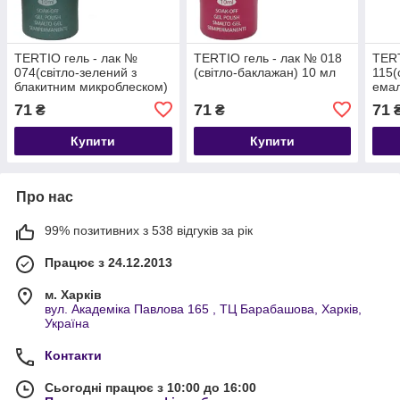
TERTIO гель - лак №
TERTIO гель - лак № 018
TERT
074(світло-зелений з
(світло-баклажан) 10 мл
115(
блакитним микроблеском)
емал
10 мл
71
71
71
₴
₴
Купити
Купити
Про нас
99% позитивних з 538 відгуків за рік
Працює з 24.12.2013
м. Харків
вул. Академіка Павлова 165 , ТЦ Барабашова, Харків,
Україна
Контакти
Сьогодні працює з 10:00 до 16:00