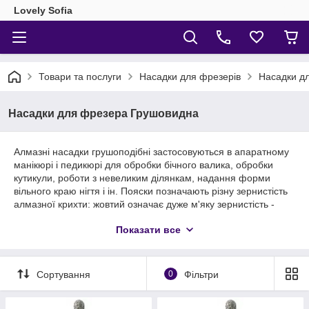
Lovely Sofia
Товари та послуги
Насадки для фрезерів
Насадки дл
Насадки для фрезера Грушовидна
Алмазні насадки грушоподібні застосовуються в апаратному
манікюрі і педикюрі для обробки бічного валика, обробки
кутикули, роботи з невеликим ділянкам, надання форми
вільного краю нігтя і ін. Пояски позначають різну зернистість
алмазної крихти: жовтий означає дуже м'яку зернистість -
підходить для тонкої і чутливої шкіри.Червоний володіє
Показати все
дрібною абразивністю і підходить для не сильно огрубілою
шкіри. Синій поясок використовують для шкіри середнього
ступеня огрубіння. Зелений поясок означає грубу
зернистість, підходить для обробки огрубілою шкіри.
Сортування
0
Фільтри